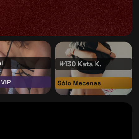
l
#130 Kata K.
 VIP
Sólo Mecenas